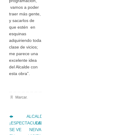
programación,
vamos a poder
traer más gente,
y sacarlos de
que estén en
esquinas
adquiriendo toda
clase de vicios;
me parece una
excelente idea
del Alcalde con
esta obra”.
Marcar
.
ALCALDE
¡ESPECTACULAR!
DE
SE VE
NEIVA