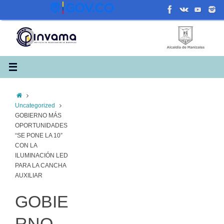
Saltar
al
contenido
Inicio
Uncategorized
GOBIERNO MÁS
OPORTUNIDADES
“SE PONE LA 10”
CON LA
ILUMINACIÓN LED
PARA LA CANCHA
AUXILIAR
GOBIE
RNO