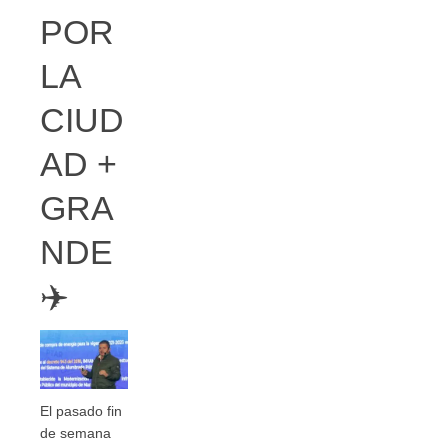
POR
LA
CIUD
AD +
GRA
NDE
✈️
El pasado fin
de semana