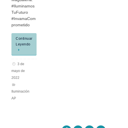
#Iluminamos
TuFuturo
#InvamaCom
prometido
Continuar
Leyendo
3 de
mayo de
2022
Iluminación
AP