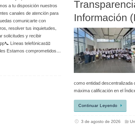
Transparenci
os a tu disposición nuestros
entes canales de atención para
Información (
uedas comunicarte con
ros, resolver tus inquietudes,
r solicitudes y recibir
App📞 Líneas telefónicas📧
iales Estamos comprometidos…
como entidad descentralizada d
máxima calificación en el Índi
Continuar Leyendo
3 de agosto de 2026
Un