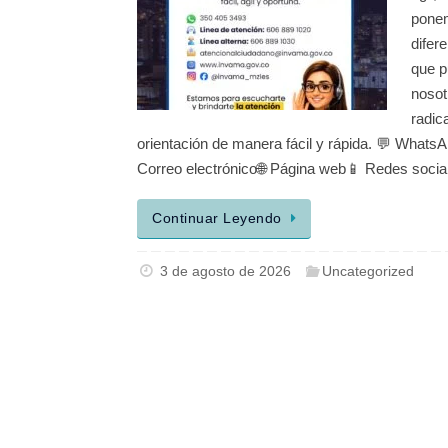
ponem
difer
que p
nosot
radica
orientación de manera fácil y rápida. 💬 Whats
Correo electrónico🌐 Página web📱 Redes soc
Continuar Leyendo
3 de agosto de 2026
Uncategorized