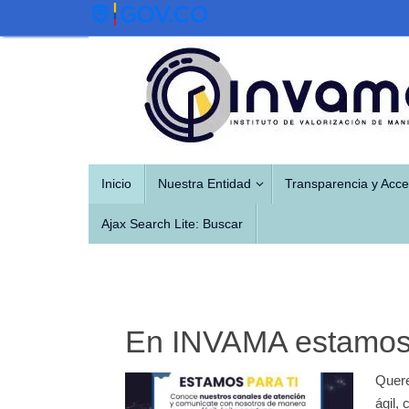
Saltar
al
contenido
Saltar
Inicio
Nuestra Entidad
Transparencia y Acce
al
contenido
Ajax Search Lite: Buscar
En INVAMA estamos 
Quere
ágil,