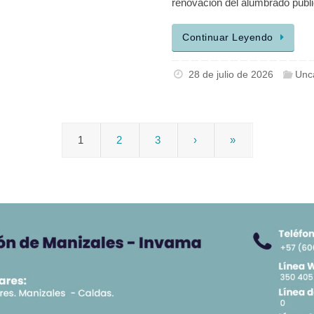
renovación del alumbrado públ
Continuar Leyendo
28 de julio de 2026
Unc
1
2
3
›
»