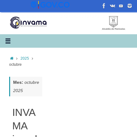
Saltar
al
contenido
Inicio
2025
octubre
Mes:
octubre
2025
INVA
MA