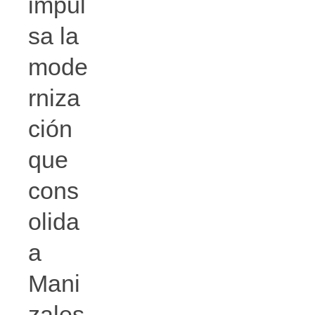
impul
sa la
mode
rniza
ción
que
cons
olida
a
Mani
zales