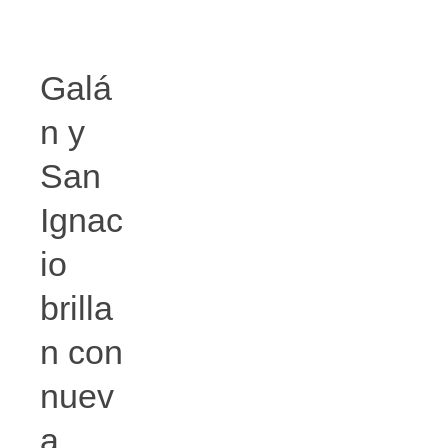
Galá
n y
San
Ignac
io
brilla
n con
nuev
a