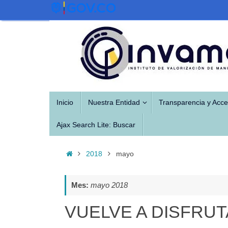
Saltar
al
contenido
Saltar
Inicio
Nuestra Entidad
Transparencia y Acce
al
contenido
Ajax Search Lite: Buscar
Inicio
2018
mayo
Mes:
mayo 2018
VUELVE A DISFRUT