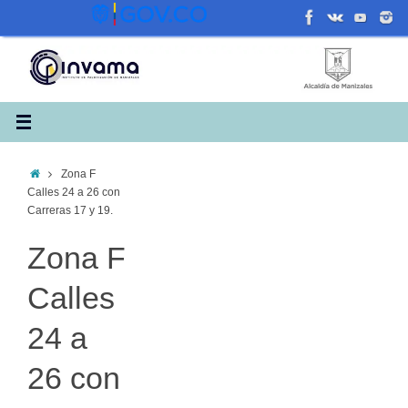
Saltar
al
contenido
Inicio
Zona F
Calles 24 a 26 con
Carreras 17 y 19.
Zona F
Calles
24 a
26 con