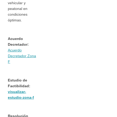
vehicular y
peatonal en
condiciones
óptimas.
Acuerdo
Decretador:
Acuerdo
Decretador Zona
F
Estudio de
Factibilidad:
visualizar-
estudio-zona-f
Resolución