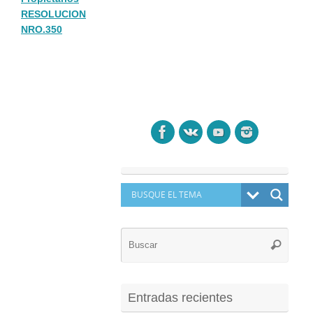
RESOLUCION
NRO.350
Búsq
Buscar
para:
Entradas recientes