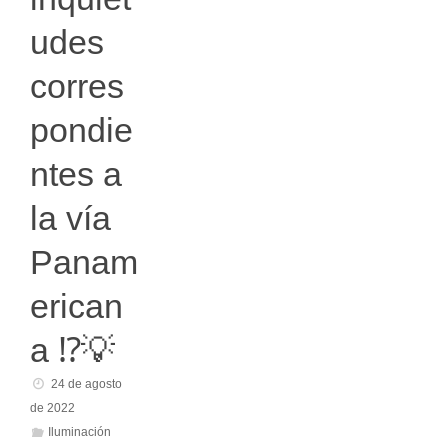
udes
corres
pondie
ntes a
la vía
Panam
erican
a ⁉️💡
24 de agosto
de 2022
Iluminación