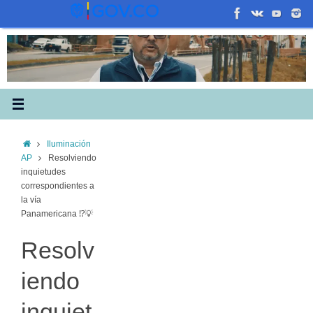
Saltar
al
contenido
Inicio
Iluminación
AP
Resolviendo
inquietudes
correspondientes a
la vía
Panamericana ⁉️💡
Resolv
iendo
inquiet