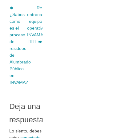
Re
¿Sabes
entrenamiento
como
equipo
es el
operativo
proceso
INVAMA
de
👷🏼‍♂️
residuos
de
Alumbrado
Público
en
INVAMA?
Deja una
respuesta
Lo siento, debes
estar
conectado