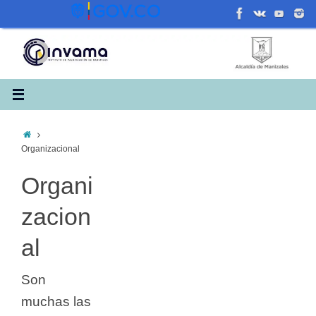
Saltar
al
contenido
Inicio
Organizacional
Organi
zacion
al
Son
muchas las