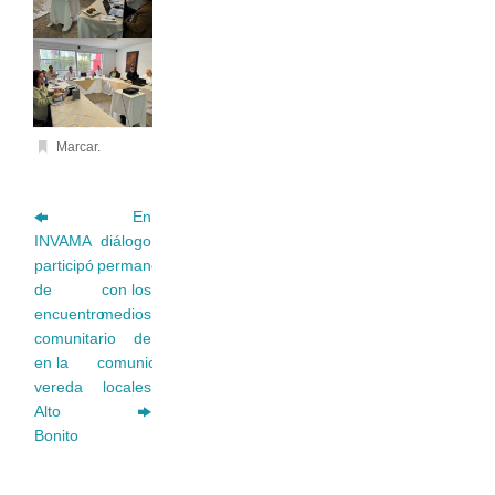
Marcar
.
En
INVAMA
diálogo
participó
permanente
de
con los
encuentro
medios
comunitario
de
en la
comunicación
vereda
locales
Alto
Bonito