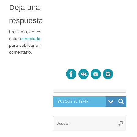
Deja una
respuesta
Lo siento, debes
estar
conectado
para publicar un
comentario.
Búsq
Buscar
para: