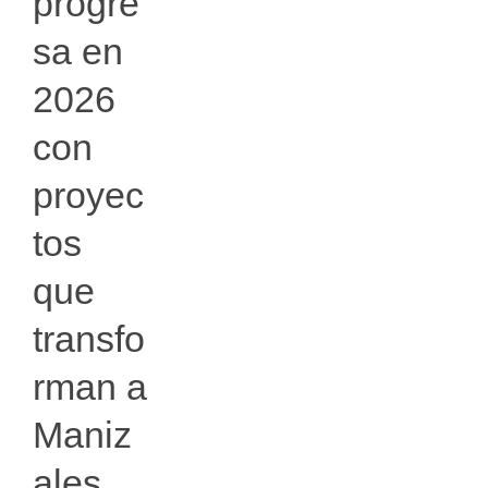
progre
sa en
2026
con
proyec
tos
que
transfo
rman a
Maniz
ales