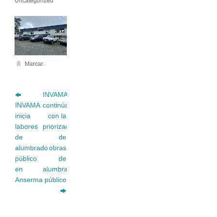
Uncategorized
Marcar
.
INVAMA
INVAMA
continúa
inicia
con la
labores
priorización
de
de
alumbrado
obras
público
de
en
alumbrado
Anserma
público