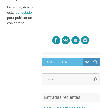
Lo siento, debes
estar
conectado
para publicar un
comentario.
Búsq
Buscar
para:
Entradas recientes
En INVAMA estamos para ti