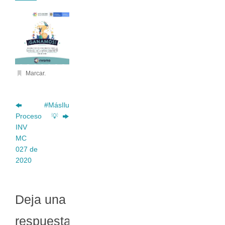
Marcar
.
#MásIluminación
Proceso
💡
INV
MC
027 de
2020
Deja una
respuesta