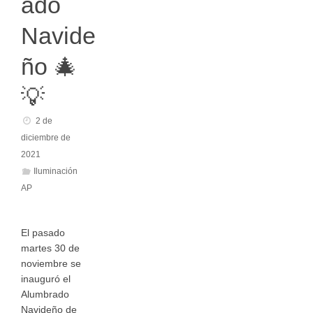
ado
Navide
ño 🎄
💡
2 de
diciembre de
2021
Iluminación
AP
El pasado
martes 30 de
noviembre se
inauguró el
Alumbrado
Navideño de