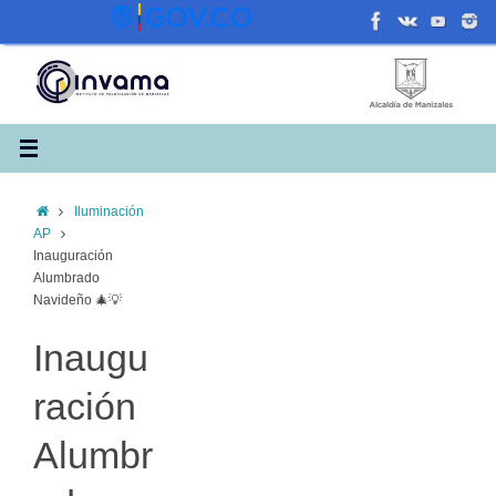
Saltar
al
contenido
Inicio
Iluminación
AP
Inauguración
Alumbrado
Navideño 🎄💡
Inaugu
ración
Alumbr