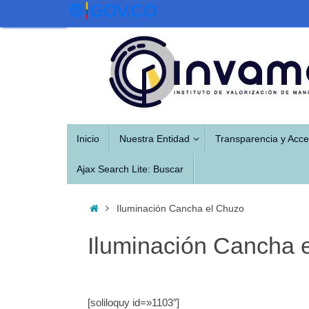
Saltar
al
contenido
Saltar
Inicio
Nuestra Entidad
Transparencia y Acce
al
contenido
Ajax Search Lite: Buscar
Inicio
Iluminación Cancha el Chuzo
Iluminación Cancha 
[soliloquy id=»1103″]