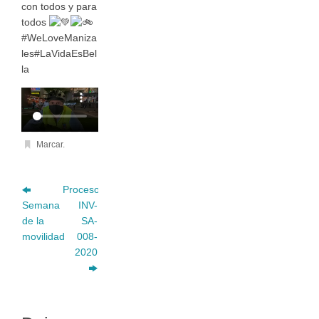
con todos y para
todos
#WeLoveManiza
les#LaVidaEsBel
la
Marcar
.
Proceso
Semana
INV-
de la
SA-
movilidad
008-
2020