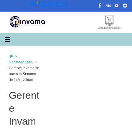
Saltar
al
contenido
Inicio
Uncategorized
Gerente Invama se
une a la Semana
de la Movilidad
Gerent
e
Invam