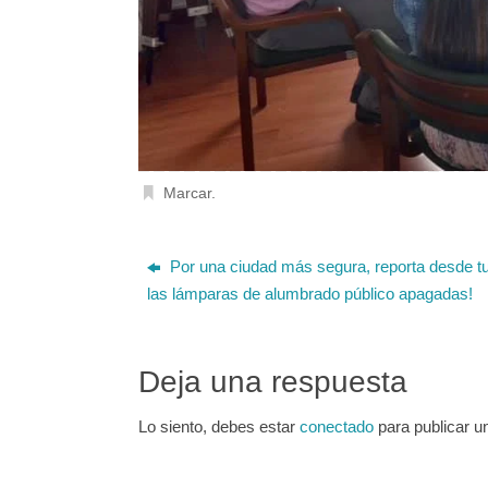
Marcar
.
Por una ciudad más segura, reporta desde tu
las lámparas de alumbrado público apagadas!
Deja una respuesta
Lo siento, debes estar
conectado
para publicar u