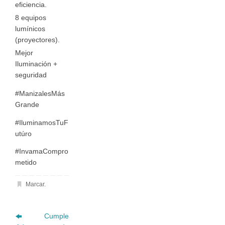
eficiencia.
8 equipos
lumínicos
(proyectores).
Mejor
Iluminación +
seguridad
#ManizalesMás
Grande
#IluminamosTuF
utúro
#InvamaCompro
metido
Marcar
.
Cumpleaños