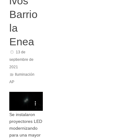
ivos
Barrio
la
Enea
13 de
septiembre de
2021
Iluminación
AP
Se instalaron
proyectores LED
modernizando
para una mayor