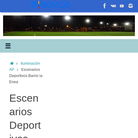
Saltar
al
contenido
Inicio
Iluminación
AP
Escenarios
Deportivos Barrio la
Enea
Escen
arios
Deport