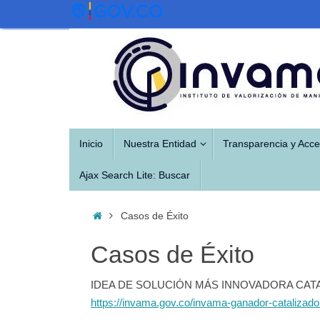
Saltar
al
contenido
Saltar
Inicio
Nuestra Entidad
Transparencia y Acce
al
contenido
Ajax Search Lite: Buscar
Inicio
Casos de Éxito
Casos de Éxito
IDEA DE SOLUCIÓN MÁS INNOVADORA CATA
https://invama.gov.co/invama-ganador-catalizado