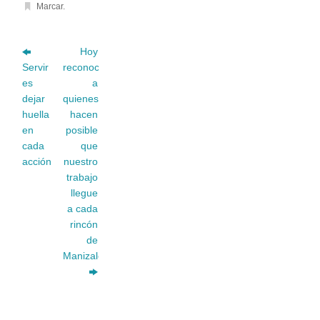
Marcar
.
Hoy
Servir
reconocemos
es
a
dejar
quienes
huella
hacen
en
posible
cada
que
acción
nuestro
trabajo
llegue
a cada
rincón
de
Manizales