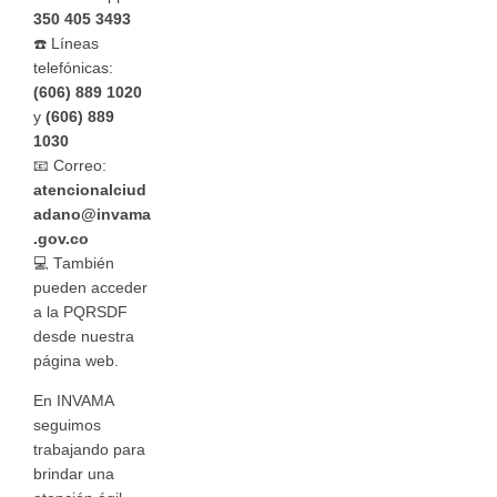
350 405 3493
☎️ Líneas
telefónicas:
(606) 889 1020
y
(606) 889
1030
📧 Correo:
atencionalciud
adano@invama
.gov.co
💻 También
pueden acceder
a la PQRSDF
desde nuestra
página web.
En INVAMA
seguimos
trabajando para
brindar una