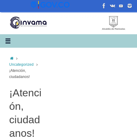
Saltar
al
contenido
Inicio
Uncategorized
¡Atención,
ciudadanos!
¡Atenci
ón,
ciudad
anos!