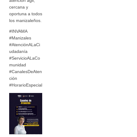
atención ágil,
cercana y
oportuna a todos
los manizaleños.
#INVAMA
#Manizales
#AtenciónALaCi
udadanía
#ServicioALaCo
munidad
#CanalesDeAten
ción
#HorarioEspecial