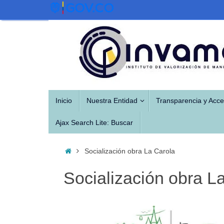
Saltar
al
contenido
Saltar
Inicio
Nuestra Entidad
Transparencia y Acce
al
contenido
Ajax Search Lite: Buscar
Inicio
Socialización obra La Carola
Socialización obra L