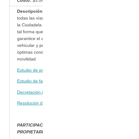
Costo:
$3.047.594.005
Descripción:
Pavimentar
todas las vías internas de
la Ciudadela La Linda de
tal forma que se
garantice el acceso
vehicular y peatonal, en
óptimas condiciones de
movilidad
Estudio de prefactibilidad
Estudio de factibilidad
Decretación de la obra
Resolución distribuidora
PARTICIPACIÓN
PROPIETARIOS