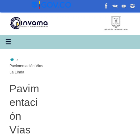
Saltar
al
contenido
Inicio
Pavimentación Vías
La Linda
Pavim
entaci
ón
Vías