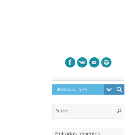
Búsq
Buscar
para:
Entradas recientes