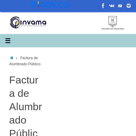
Saltar
al
contenido
Inicio
Factura de
Alumbrado Público
Factur
a de
Alumbr
ado
Públic