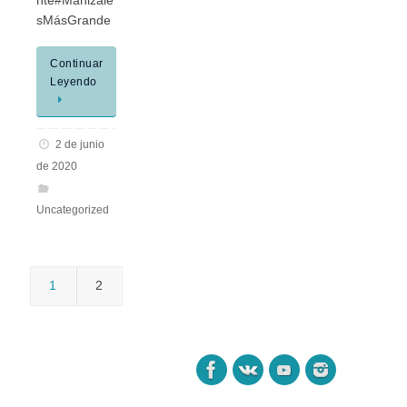
nte#Manizale
sMásGrande
Continuar
Leyendo
2 de junio
de 2020
Uncategorized
1
2