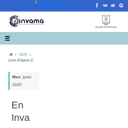
Saltar
al
contenido
Inicio
2020
junio
(Página 2)
Mes:
junio
2020
En
Inva