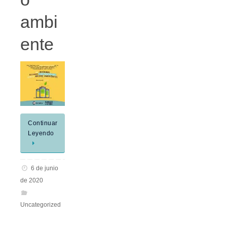
ambi
ente
Continuar
Leyendo
6 de junio
de 2020
Uncategorized