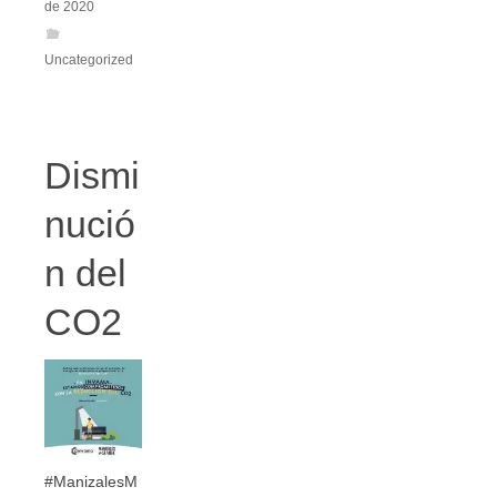
de 2020
Uncategorized
Dismi
nució
n del
CO2
#ManizalesM