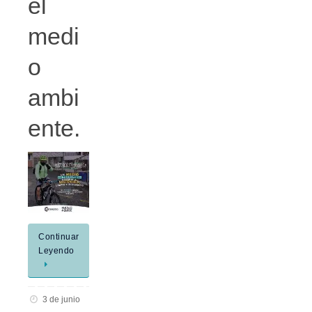
el
medi
o
ambi
ente.
Continuar
Leyendo
3 de junio