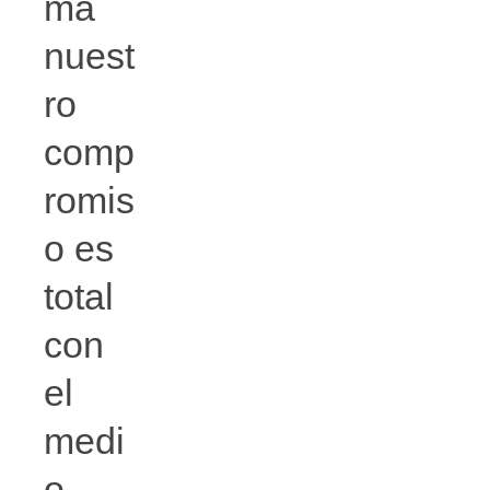
ma
nuest
ro
comp
romis
o es
total
con
el
medi
o