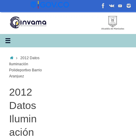
Saltar
al
contenido
Inicio
2012 Datos
Iluminación
Polideportivo Barrio
Aranjuez
2012
Datos
Ilumin
ación