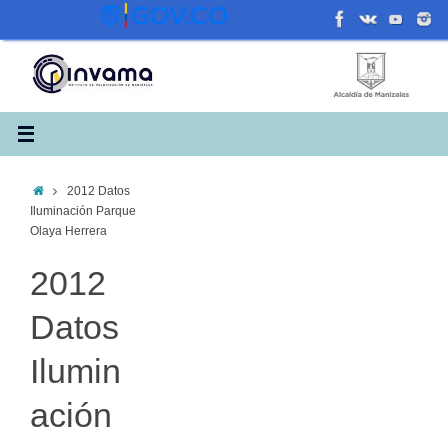
Saltar
al
contenido
Inicio
2012 Datos
Iluminación Parque
Olaya Herrera
2012
Datos
Ilumin
ación