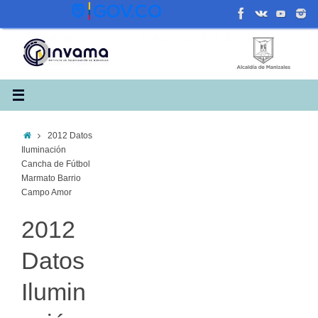
Saltar
al
contenido
Inicio
2012 Datos
Iluminación
Cancha de Fútbol
Marmato Barrio
Campo Amor
2012
Datos
Ilumin